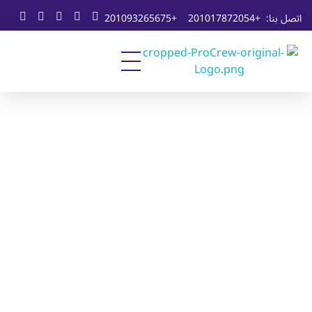
اتصل بنا:
+201017872054
+201093265675
Professional Tech Solutions
ProCrew