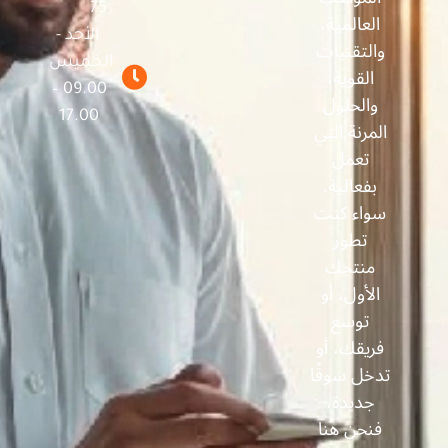
75
العالمية،
الأحد -
والتقنيات
الخميس
القوية،
09.00 –
والحلول
17.00
المرنة التي
تعمل
بفعالية.
سواء كنت
تطور
منتجك
الأول، أو
توسع
فريقك، أو
تدخل سوقًا
جديدة،
فنحن هنا