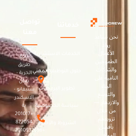
تواصل
خدماتنا
معنا
نحن نساعد
رواد
الأعمال
الخدمات الاستشارية
650
الطموحين
طريق
والشركات
حلول التوظيف المهني
الحرية -
النامية على
سان
البناء
تطوير البرمجيات
ستيفانو -
والتوسع
الاسكندر
والازدهار —
سياسة الخصوصية
ية
من خلال
+201017
تزويدهم
872054
الشروط والأحكام
بأفضل
+2010932656
المواهب