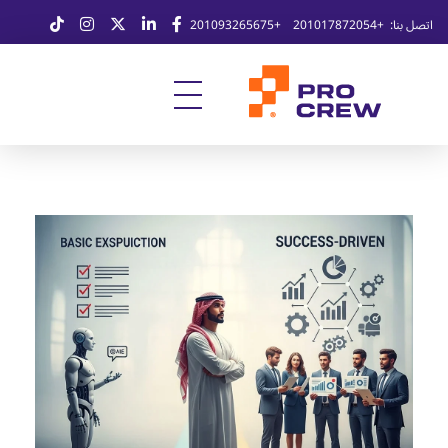
اتصل بنا:
+201017872054
+201093265675
Professional Tech Solutions
ProCrew