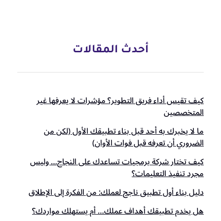
أحدث المقالات
كيف تقيس أداء فريق التطوير؟ مؤشرات لا يعرفها غير
المتخصصين
ما لا يخبرك به أحد قبل بناء تطبيقك الأول (لكن من
الضروري أن تعرفه قبل فوات الأوان)
كيف تختار شركة برمجيات تساعدك على النجاح… وليس
مجرد تنفيذ التعليمات؟
دليل بناء أول تطبيق ناجح لعملك: من الفكرة إلى الإطلاق
هل يخدم تطبيقك أهداف عملك… أم يستهلك مواردك؟