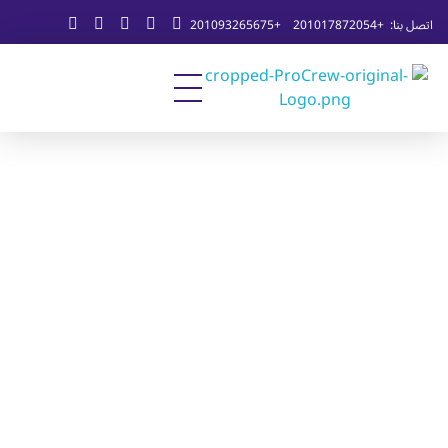
اتصل بنا:
+201017872054
+201093265675
Professional Tech Solutions
ProCrew